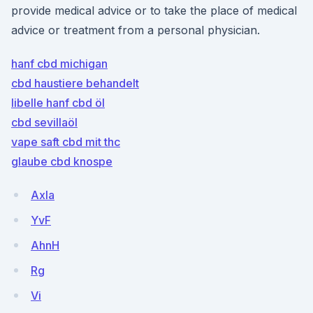
provide medical advice or to take the place of medical
advice or treatment from a personal physician.
hanf cbd michigan
cbd haustiere behandelt
libelle hanf cbd öl
cbd sevillaöl
vape saft cbd mit thc
glaube cbd knospe
Axla
YvF
AhnH
Rg
Vi