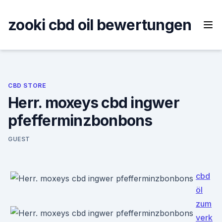
Skip
to
zooki cbd oil bewertungen
content
CBD STORE
Herr. moxeys cbd ingwer
pfefferminzbonbons
GUEST
cbd
öl
zum
verk