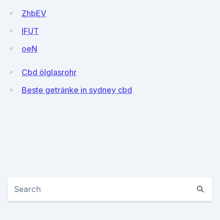
ZhbEV
lFUT
oeN
Cbd ölglasrohr
Beste getränke in sydney cbd