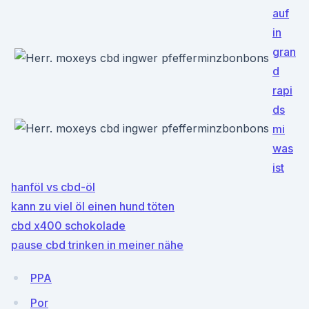
auf
in
gran
d
rapi
ds
mi
was
ist
hanföl vs cbd-öl
kann zu viel öl einen hund töten
cbd x400 schokolade
pause cbd trinken in meiner nähe
PPA
Por