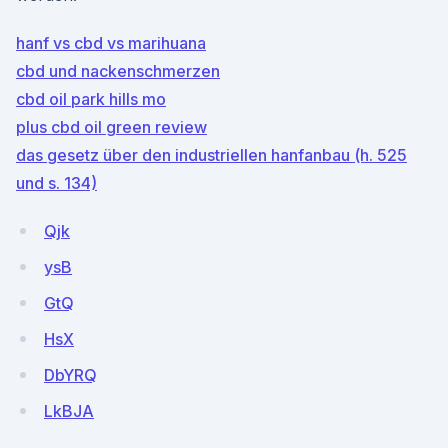
hanf vs cbd vs marihuana
cbd und nackenschmerzen
cbd oil park hills mo
plus cbd oil green review
das gesetz über den industriellen hanfanbau (h. 525
und s. 134)
Qjk
ysB
GtQ
HsX
DbYRQ
LkBJA