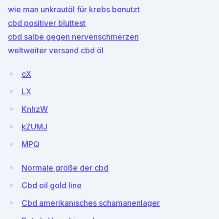
wie man unkrautöl für krebs benutzt
cbd positiver bluttest
cbd salbe gegen nervenschmerzen
weltweiter versand cbd öl
cX
LX
KnhzW
kZUMJ
MPQ
Normale größe der cbd
Cbd oil gold line
Cbd amerikanisches schamanenlager