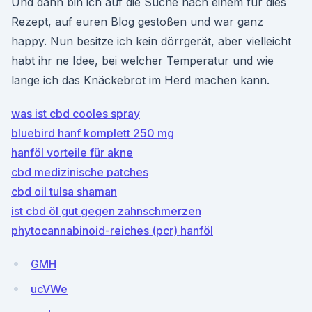
Und dann bin ich auf die Suche nach einem für dies
Rezept, auf euren Blog gestoßen und war ganz
happy. Nun besitze ich kein dörrgerät, aber vielleicht
habt ihr ne Idee, bei welcher Temperatur und wie
lange ich das Knäckebrot im Herd machen kann.
was ist cbd cooles spray
bluebird hanf komplett 250 mg
hanföl vorteile für akne
cbd medizinische patches
cbd oil tulsa shaman
ist cbd öl gut gegen zahnschmerzen
phytocannabinoid-reiches (pcr) hanföl
GMH
ucVWe