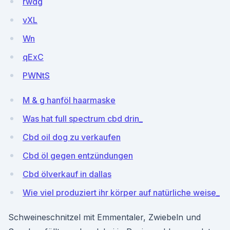
rwdg
vXL
Wn
qExC
PWNtS
M & g hanföl haarmaske
Was hat full spectrum cbd drin_
Cbd oil dog zu verkaufen
Cbd öl gegen entzündungen
Cbd ölverkauf in dallas
Wie viel produziert ihr körper auf natürliche weise_
Schweineschnitzel mit Emmentaler, Zwiebeln und