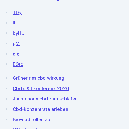
TDy
tt
byHU
qM
qIc
EGtc
Grüner riss cbd wirkung
Cbd s & t konferenz 2020
Jacob hooy cbd zum schlafen
Cbd-konzentrate erleben
Bio-cbd rollen auf