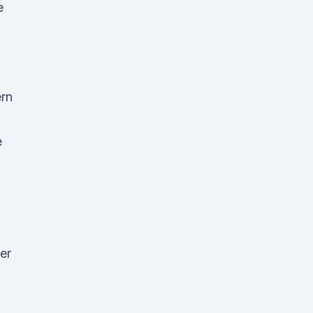
e
ern
e
er